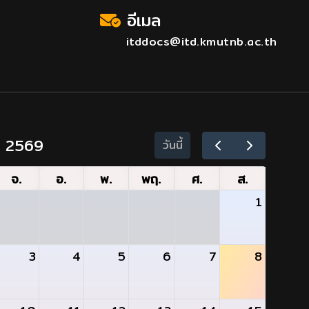
อีเมล
itddocs@itd.kmutnb.ac.th
ม 2569
วันนี้
จ.
อ.
พ.
พฤ.
ศ.
ส.
1
3
4
5
6
7
8