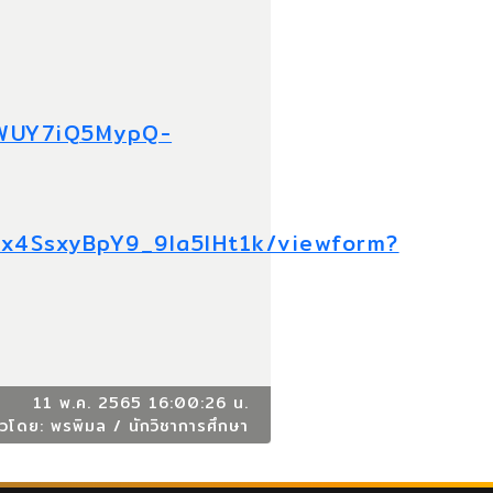
1WUY7iQ5MypQ-
x4SsxyBpY9_9la5IHt1k/viewform?
11 พ.ค. 2565 16:00:26 น.
าวโดย: พรพิมล / นักวิชาการศึกษา