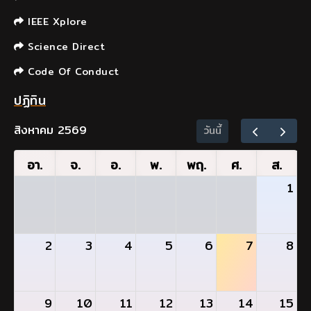
IEEE Xplore
Science Direct
Code Of Conduct
ปฏิทิน
สิงหาคม 2569
วันนี้
อา.
จ.
อ.
พ.
พฤ.
ศ.
ส.
1
2
3
4
5
6
7
8
9
10
11
12
13
14
15