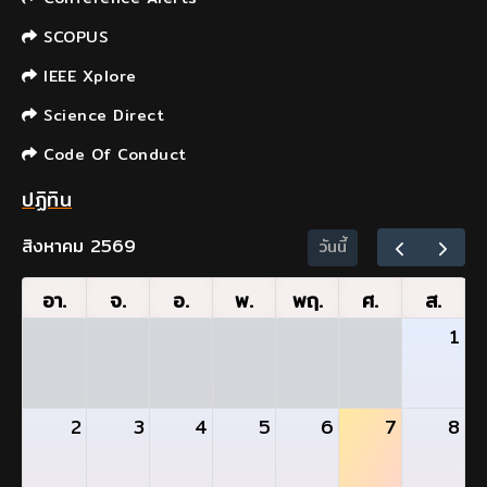
SCOPUS
IEEE Xplore
Science Direct
Code Of Conduct
ปฏิทิน
สิงหาคม 2569
วันนี้
อา.
จ.
อ.
พ.
พฤ.
ศ.
ส.
1
2
3
4
5
6
7
8